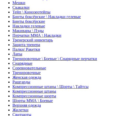
Мешки
Скакалки
Тейп \ Кинозеотейпы
Бинты боксёрские \ Накладки гелевые
Бинты боксёрские
Накладки гелевые
Макивары \ Пэды
Перчатки ММА \ Накладки
Тренерский инвентарь
Защита тренера
Палки/ Ракетки
Лапы
Тренировочные \ Боевые \ Снарядные перчатки
Снарядные
Соревновательные
Тренировочные
Женская одежда
Рашгарды
Компрессионные штаны \ Шорты \ Тайтсы
Компрессионные штаны
Компрессионные шорты
Шорты ММА \ Боевые
Верхняя одежда
Жилетки
Свитшоты