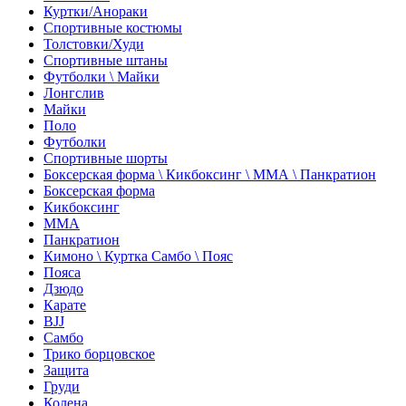
Куртки/Анораки
Спортивные костюмы
Толстовки/Худи
Спортивные штаны
Футболки \ Майки
Лонгслив
Майки
Поло
Футболки
Спортивные шорты
Боксерская форма \ Кикбоксинг \ ММА \ Панкратион
Боксерская форма
Кикбоксинг
ММА
Панкратион
Кимоно \ Куртка Самбо \ Пояс
Пояса
Дзюдо
Карате
BJJ
Самбо
Трико борцовское
Защита
Груди
Колена