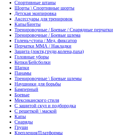
Спортивные штаны
Шорты \ Спортивные шорты
Детская экипировка
Аксессуары для тренировок
Капы/Бинты
Тренировочные / Боевые / Снарядные перчатки
Тренировочные / Боевые шлема
Голень+стопа / Мед. фиксатор
Перчатки ММА / Накладки
Защита (локтя,груди,колена,паха)
Головные уборы
Кепки/Бейсболки
Шапки
Панамы
Тренировочные \ Боевые шлемы
Наушники для борьбы
Бамперный
Боевые
Мексиканского стиля
С защитой скул и подбородка
С решеткой \ маской
Капы
Снаряды
Груши
Крепления/Платформы