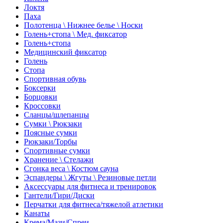
Локтя
Паха
Полотенца \ Нижнее белье \ Носки
Голень+стопа \ Мед. фиксатор
Голень+стопа
Медицинский фиксатор
Голень
Стопа
Спортивная обувь
Боксерки
Борцовки
Кроссовки
Сланцы/шлепанцы
Сумки \ Рюкзаки
Поясные сумки
Рюкзаки/Торбы
Спортивные сумки
Хранение \ Стелажи
Сгонка веса \ Костюм сауна
Эспандеры \ Жгуты \ Резиновые петли
Аксессуары для фитнеса и тренировок
Гантели/Гири/Диски
Перчатки для фитнеса/тяжелой атлетики
Канаты
Крема/Мази/Спреи