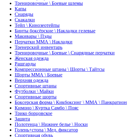
Тренировочные \ Боевые шлемы
Капы
Снаряды
Скакалки
Тейп \ Кинозеотейпы
Бинты боксёрские \ Накладки гелевые
Макивары \ Пэды
Перчатки ММА \ Накладки
Тренерский инвентарь
Тренировочные \ Боевые \ Снарядные перчатки
Женская одежда
Рашгарды
Компрессионные штаны \ Шорты \ Тайтсы
Шорты ММА \ Боевые
Верхняя одежда
Спортивные штаны
Футболки \ Майки
Спортивные шорты
Боксерская форма \ Кикбоксинг \ ММА \ Панкратион
Кимоно \ Куртка Самбо \ Пояс
Трико борцовское
Защита
Полотенца \ Нижнее белье \ Носки
Голень+стопа \ Мед. фиксатор
Спортивная обувь