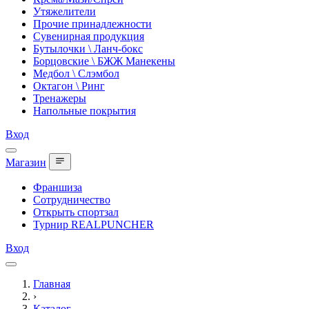
Утяжелители
Прочие принадлежности
Сувенирная продукция
Бутылочки \ Ланч-бокс
Борцовские \ БЖЖ Манекены
Медбол \ Слэмбол
Октагон \ Ринг
Тренажеры
Напольные покрытия
Вход
Магазин
Франшиза
Сотрудничество
Открыть спортзал
Турнир REALPUNCHER
Вход
Главная
›
Каталог