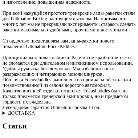
и изготовление, повышенная надежность.
При всей кажущейся простоте тренерские лапы-ракетки стали
для Ultimatum Boxing настоящим вызовом. На протяжении
многих лет мы не прекращали эксперименты, стараясь сделать
ракетки максимально удобными, прочными и доступными.
С гордостью представляем вам лапы-ракетки нового
поколения Ultimatum FocusPaddles:
Принципиально новая набивка. Ракетка не «разболтается» и
не сломается при длительном и интенсивном использовании.
Удобная рукоятка без шнуровки. Мы избавили вас от
раздражающих и натирающих мозоли шнурков.
Оболочка FocusPaddles выполнена из премиальной эко-кожи,
позаимствованной из салона дорогого автомобиля.
Качество внешней отделки позволяет FocusPaddles быть не
только предметом тренерской экипировки, но и предметом
гордости их владельца.
Легендарная гарантия Ultimatum сроком 1 год.
ДОСТАВКА
Статьи