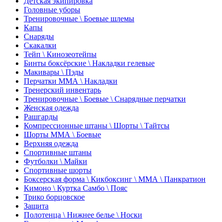
Детская экипировка
Головные уборы
Тренировочные \ Боевые шлемы
Капы
Снаряды
Скакалки
Тейп \ Кинозеотейпы
Бинты боксёрские \ Накладки гелевые
Макивары \ Пэды
Перчатки ММА \ Накладки
Тренерский инвентарь
Тренировочные \ Боевые \ Снарядные перчатки
Женская одежда
Рашгарды
Компрессионные штаны \ Шорты \ Тайтсы
Шорты ММА \ Боевые
Верхняя одежда
Спортивные штаны
Футболки \ Майки
Спортивные шорты
Боксерская форма \ Кикбоксинг \ ММА \ Панкратион
Кимоно \ Куртка Самбо \ Пояс
Трико борцовское
Защита
Полотенца \ Нижнее белье \ Носки