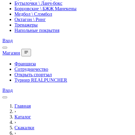
Бутылочки \ Ланч-бокс
Борцовские \ БЖЖ Манекены
Медбол \ Слэмбол
Октагон \ Ринг
Тренажеры
Напольные покрытия
Вход
Магазин
Франшиза
Сотрудничество
Открыть спортзал
Турнир REALPUNCHER
Вход
Главная
›
Каталог
›
Скакалки
›