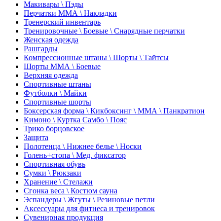
Макивары \ Пэды
Перчатки ММА \ Накладки
Тренерский инвентарь
Тренировочные \ Боевые \ Снарядные перчатки
Женская одежда
Рашгарды
Компрессионные штаны \ Шорты \ Тайтсы
Шорты ММА \ Боевые
Верхняя одежда
Спортивные штаны
Футболки \ Майки
Спортивные шорты
Боксерская форма \ Кикбоксинг \ ММА \ Панкратион
Кимоно \ Куртка Самбо \ Пояс
Трико борцовское
Защита
Полотенца \ Нижнее белье \ Носки
Голень+стопа \ Мед. фиксатор
Спортивная обувь
Сумки \ Рюкзаки
Хранение \ Стелажи
Сгонка веса \ Костюм сауна
Эспандеры \ Жгуты \ Резиновые петли
Аксессуары для фитнеса и тренировок
Сувенирная продукция