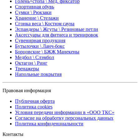
Голень+стопа \ Мед. фиксатор
Спортивная обувь
Сумки \ Рюкзаки
Хранение \ Стелажи
Сгонка веса \ Костюм сауна
Эспандеры \ Жгуты \ Резиновые петли
Аксессуары для фитнеса и тренировок
Сувенирная продукция
Бутылочки \ Ланч-бокс
Борцовские \ БЖЖ Манекены
Медбол \ Слэмбол
Октагон \ Ринг
Тренажеры
Напольные покрытия
Правовая информация
Публичная оферта
Политика cookies
Условия передачи информации в «ООО ТКС»
Согласие на обработку персональных данных
Политика конфиденциальности
Контакты