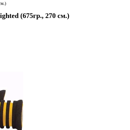
см.)
hted (675гр., 270 см.)