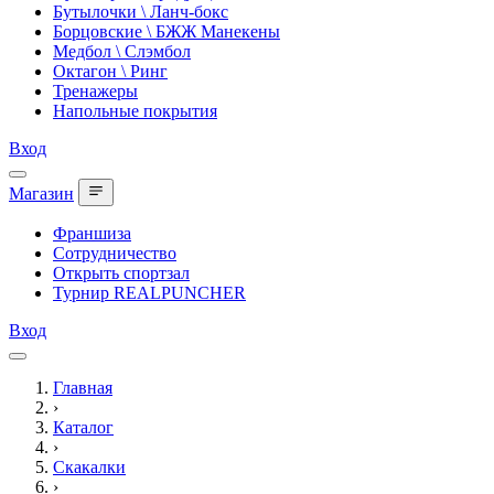
Бутылочки \ Ланч-бокс
Борцовские \ БЖЖ Манекены
Медбол \ Слэмбол
Октагон \ Ринг
Тренажеры
Напольные покрытия
Вход
Магазин
Франшиза
Сотрудничество
Открыть спортзал
Турнир REALPUNCHER
Вход
Главная
›
Каталог
›
Скакалки
›