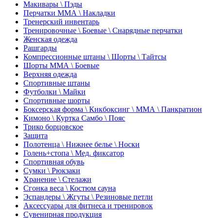
Макивары \ Пэды
Перчатки ММА \ Накладки
Тренерский инвентарь
Тренировочные \ Боевые \ Снарядные перчатки
Женская одежда
Рашгарды
Компрессионные штаны \ Шорты \ Тайтсы
Шорты ММА \ Боевые
Верхняя одежда
Спортивные штаны
Футболки \ Майки
Спортивные шорты
Боксерская форма \ Кикбоксинг \ ММА \ Панкратион
Кимоно \ Куртка Самбо \ Пояс
Трико борцовское
Защита
Полотенца \ Нижнее белье \ Носки
Голень+стопа \ Мед. фиксатор
Спортивная обувь
Сумки \ Рюкзаки
Хранение \ Стелажи
Сгонка веса \ Костюм сауна
Эспандеры \ Жгуты \ Резиновые петли
Аксессуары для фитнеса и тренировок
Сувенирная продукция