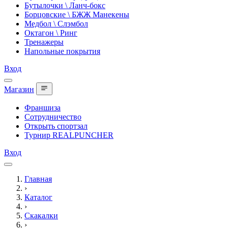
Бутылочки \ Ланч-бокс
Борцовские \ БЖЖ Манекены
Медбол \ Слэмбол
Октагон \ Ринг
Тренажеры
Напольные покрытия
Вход
Магазин
Франшиза
Сотрудничество
Открыть спортзал
Турнир REALPUNCHER
Вход
Главная
›
Каталог
›
Скакалки
›