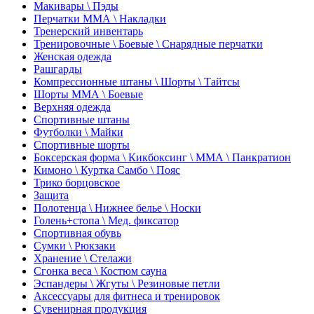
Макивары \ Пэды
Перчатки ММА \ Накладки
Тренерский инвентарь
Тренировочные \ Боевые \ Снарядные перчатки
Женская одежда
Рашгарды
Компрессионные штаны \ Шорты \ Тайтсы
Шорты ММА \ Боевые
Верхняя одежда
Спортивные штаны
Футболки \ Майки
Спортивные шорты
Боксерская форма \ Кикбоксинг \ ММА \ Панкратион
Кимоно \ Куртка Самбо \ Пояс
Трико борцовское
Защита
Полотенца \ Нижнее белье \ Носки
Голень+стопа \ Мед. фиксатор
Спортивная обувь
Сумки \ Рюкзаки
Хранение \ Стелажи
Сгонка веса \ Костюм сауна
Эспандеры \ Жгуты \ Резиновые петли
Аксессуары для фитнеса и тренировок
Сувенирная продукция