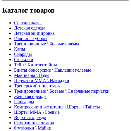
Каталог товаров
Сертификаты
Детская одежда
Детская экипировка
Головные уборы
Тренировочные \ Боевые шлемы
Капы
Снаряды
Скакалки
Тейп \ Кинозеотейпы
Бинты боксёрские \ Накладки гелевые
Макивары \ Пэды
Перчатки ММА \ Накладки
Тренерский инвентарь
Тренировочные \ Боевые \ Снарядные перчатки
Женская одежда
Рашгарды
Компрессионные штаны \ Шорты \ Тайтсы
Шорты ММА \ Боевые
Верхняя одежда
Спортивные штаны
Футболки \ Майки