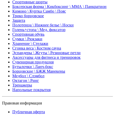
Спортивные шорты
Боксерская форма \ Кикбоксинг \ ММА \ Панкратион
Кимоно \ Куртка Самбо \ Пояс
Трико борцовское
Защита
Полотенца \ Нижнее белье \ Носки
Голень+стопа \ Мед. фиксатор
Спортивная обувь
Сумки \ Рюкзаки
Хранение \ Стелажи
Сгонка веса \ Костюм сауна
Эспандеры \ Жгуты \ Резиновые петли
Аксессуары для фитнеса и тренировок
Сувенирная продукция
Бутылочки \ Ланч-бокс
Борцовские \ БЖЖ Манекены
Медбол \ Слэмбол
Октагон \ Ринг
Тренажеры
Напольные покрытия
Правовая информация
Публичная оферта