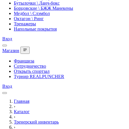
Бутылочки \ Ланч-бокс
Борцовские \ БЖЖ Манекены
Медбол \ Слэмбол
Октагон \ Ринг
Тренажеры
Напольные покрытия
Вход
Магазин
Франшиза
Сотрудничество
Открыть спортзал
Турнир REALPUNCHER
Вход
Главная
›
Каталог
›
Тренерский инвентарь
›