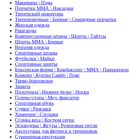
Макивары \ Пэды
Перчатки ММА \ Накладки
Тренерский инвентарь
Тренировочные \ Боевые \ Снарядные перчатки
Женская одежда
Рашгарды
Компрессионные штаны \ Шорты \ Тайтсы
Шорты ММА \ Боевые
Верхняя одежда
Спортивные штаны
Футболки \ Майки
Спортивные шорты
Боксерская форма \ Кикбоксинг \ ММА \ Панкратион
Кимоно \ Куртка Самбо \ Пояс
Трико борцовское
Защита
Полотенца \ Нижнее белье \ Носки
Голень+стопа \ Мед. фиксатор
Спортивная обувь
Сумки \ Рюкзаки
Хранение \ Стелажи
Сгонка веса \ Костюм сауна
Эспандеры \ Жгуты \ Резиновые петли
Аксессуары для фитнеса и тренировок
Сувенирная продукция