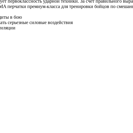
т первоклассность ударной техники. За счет правильного выра
MMA перчатки премиум-класса для тренировки бойцов по смеша
щиты в бою
ть серьезные силовые воздействия
тиляции