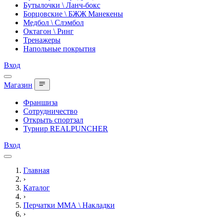
Бутылочки \ Ланч-бокс
Борцовские \ БЖЖ Манекены
Медбол \ Слэмбол
Октагон \ Ринг
Тренажеры
Напольные покрытия
Вход
Магазин
Франшиза
Сотрудничество
Открыть спортзал
Турнир REALPUNCHER
Вход
Главная
›
Каталог
›
Перчатки ММА \ Накладки
›