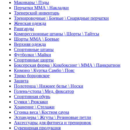
Макивары \ Пэды
Перчатки ММА \ Накладки
Тренерский инвентарь
Тренировочные \ Боевые \ Снарядные перчатки
Женская одежда
Рашгарды
Компрессионные штаны \ Шорты \ Тайтсы
Шорты ММА \ Боевые
Верхняя одежда
Спортивные штаны
Футболки \ Майки
Спортивные шорты
Боксерская форма \ Кикбоксинг \ ММА \ Панкратион
Кимоно \ Куртка Самбо \ Пояс
Трико борцовское
Защита
Полотенца \ Нижнее белье \ Носки
Голень+стопа \ Мед. фиксатор
Спортивная обувь
Сумки \ Рюкзаки
Хранение \ Стелажи
Сгонка веса \ Костюм сауна
Эспандеры \ Жгуты \ Резиновые петли
Аксессуары для фитнеса и тренировок
Сувенирная продукция