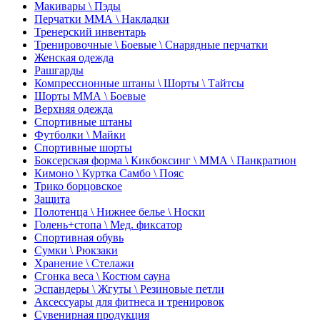
Макивары \ Пэды
Перчатки ММА \ Накладки
Тренерский инвентарь
Тренировочные \ Боевые \ Снарядные перчатки
Женская одежда
Рашгарды
Компрессионные штаны \ Шорты \ Тайтсы
Шорты ММА \ Боевые
Верхняя одежда
Спортивные штаны
Футболки \ Майки
Спортивные шорты
Боксерская форма \ Кикбоксинг \ ММА \ Панкратион
Кимоно \ Куртка Самбо \ Пояс
Трико борцовское
Защита
Полотенца \ Нижнее белье \ Носки
Голень+стопа \ Мед. фиксатор
Спортивная обувь
Сумки \ Рюкзаки
Хранение \ Стелажи
Сгонка веса \ Костюм сауна
Эспандеры \ Жгуты \ Резиновые петли
Аксессуары для фитнеса и тренировок
Сувенирная продукция