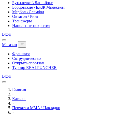
Бутылочки \ Ланч-бокс
Борцовские \ БЖЖ Манекены
Медбол \ Слэмбол
Октагон \ Ринг
Тренажеры
Напольные покрытия
Вход
Магазин
Франшиза
Сотрудничество
Открыть спортзал
Турнир REALPUNCHER
Вход
Главная
›
Каталог
›
Перчатки ММА \ Накладки
›