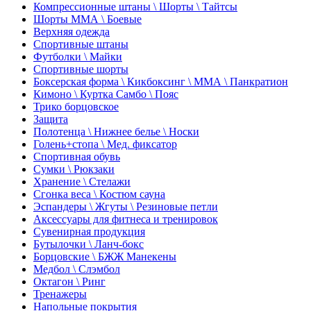
Компрессионные штаны \ Шорты \ Тайтсы
Шорты ММА \ Боевые
Верхняя одежда
Спортивные штаны
Футболки \ Майки
Спортивные шорты
Боксерская форма \ Кикбоксинг \ ММА \ Панкратион
Кимоно \ Куртка Самбо \ Пояс
Трико борцовское
Защита
Полотенца \ Нижнее белье \ Носки
Голень+стопа \ Мед. фиксатор
Спортивная обувь
Сумки \ Рюкзаки
Хранение \ Стелажи
Сгонка веса \ Костюм сауна
Эспандеры \ Жгуты \ Резиновые петли
Аксессуары для фитнеса и тренировок
Сувенирная продукция
Бутылочки \ Ланч-бокс
Борцовские \ БЖЖ Манекены
Медбол \ Слэмбол
Октагон \ Ринг
Тренажеры
Напольные покрытия