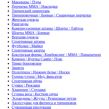
Макивары \ Пэды
Перчатки ММА \ Накладки
Тренерский инвентарь
Тренировочные \ Боевые \ Снарядные перчатки
Женская одежда
Рашгарды
Компрессионные штаны \ Шорты \ Тайтсы
Шорты ММА \ Боевые
Верхняя одежда
Спортивные штаны
Футболки \ Майки
Спортивные шорты
Боксерская форма \ Кикбоксинг \ ММА \ Панкратион
Кимоно \ Куртка Самбо \ Пояс
Трико борцовское
Защита
Полотенца \ Нижнее белье \ Носки
Голень+стопа \ Мед. фиксатор
Спортивная обувь
Сумки \ Рюкзаки
Хранение \ Стелажи
Сгонка веса \ Костюм сауна
Эспандеры \ Жгуты \ Резиновые петли
Аксессуары для фитнеса и тренировок
Сувенирная продукция