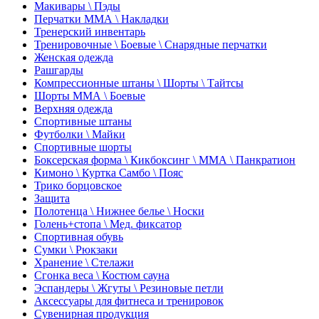
Макивары \ Пэды
Перчатки ММА \ Накладки
Тренерский инвентарь
Тренировочные \ Боевые \ Снарядные перчатки
Женская одежда
Рашгарды
Компрессионные штаны \ Шорты \ Тайтсы
Шорты ММА \ Боевые
Верхняя одежда
Спортивные штаны
Футболки \ Майки
Спортивные шорты
Боксерская форма \ Кикбоксинг \ ММА \ Панкратион
Кимоно \ Куртка Самбо \ Пояс
Трико борцовское
Защита
Полотенца \ Нижнее белье \ Носки
Голень+стопа \ Мед. фиксатор
Спортивная обувь
Сумки \ Рюкзаки
Хранение \ Стелажи
Сгонка веса \ Костюм сауна
Эспандеры \ Жгуты \ Резиновые петли
Аксессуары для фитнеса и тренировок
Сувенирная продукция