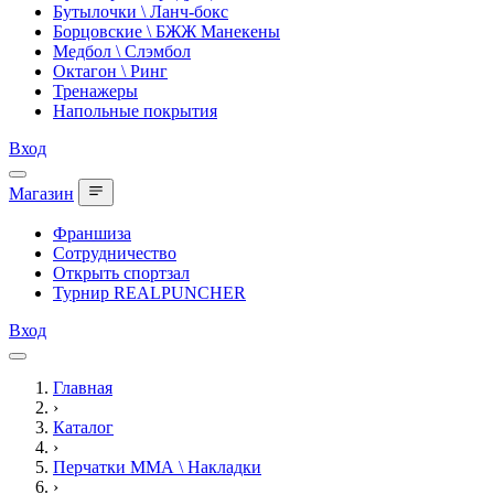
Бутылочки \ Ланч-бокс
Борцовские \ БЖЖ Манекены
Медбол \ Слэмбол
Октагон \ Ринг
Тренажеры
Напольные покрытия
Вход
Магазин
Франшиза
Сотрудничество
Открыть спортзал
Турнир REALPUNCHER
Вход
Главная
›
Каталог
›
Перчатки ММА \ Накладки
›