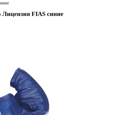
синие
о Лицензия FIAS синие