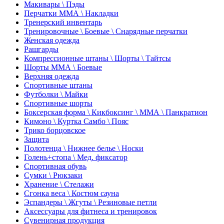
Макивары \ Пэды
Перчатки ММА \ Накладки
Тренерский инвентарь
Тренировочные \ Боевые \ Снарядные перчатки
Женская одежда
Рашгарды
Компрессионные штаны \ Шорты \ Тайтсы
Шорты ММА \ Боевые
Верхняя одежда
Спортивные штаны
Футболки \ Майки
Спортивные шорты
Боксерская форма \ Кикбоксинг \ ММА \ Панкратион
Кимоно \ Куртка Самбо \ Пояс
Трико борцовское
Защита
Полотенца \ Нижнее белье \ Носки
Голень+стопа \ Мед. фиксатор
Спортивная обувь
Сумки \ Рюкзаки
Хранение \ Стелажи
Сгонка веса \ Костюм сауна
Эспандеры \ Жгуты \ Резиновые петли
Аксессуары для фитнеса и тренировок
Сувенирная продукция