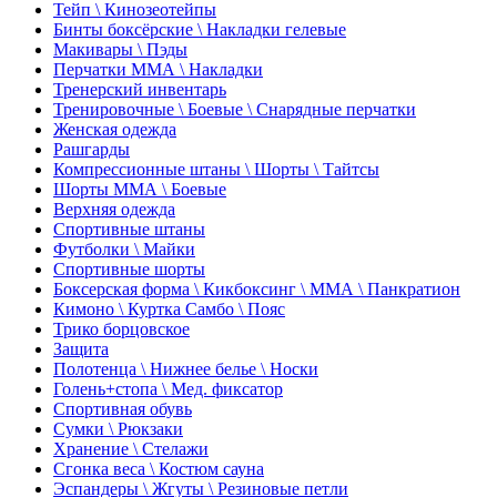
Тейп \ Кинозеотейпы
Бинты боксёрские \ Накладки гелевые
Макивары \ Пэды
Перчатки ММА \ Накладки
Тренерский инвентарь
Тренировочные \ Боевые \ Снарядные перчатки
Женская одежда
Рашгарды
Компрессионные штаны \ Шорты \ Тайтсы
Шорты ММА \ Боевые
Верхняя одежда
Спортивные штаны
Футболки \ Майки
Спортивные шорты
Боксерская форма \ Кикбоксинг \ ММА \ Панкратион
Кимоно \ Куртка Самбо \ Пояс
Трико борцовское
Защита
Полотенца \ Нижнее белье \ Носки
Голень+стопа \ Мед. фиксатор
Спортивная обувь
Сумки \ Рюкзаки
Хранение \ Стелажи
Сгонка веса \ Костюм сауна
Эспандеры \ Жгуты \ Резиновые петли