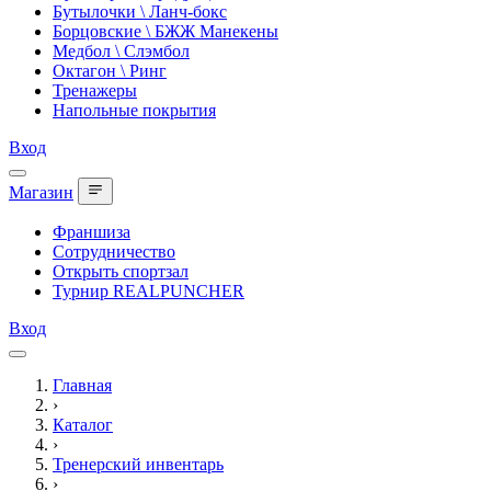
Бутылочки \ Ланч-бокс
Борцовские \ БЖЖ Манекены
Медбол \ Слэмбол
Октагон \ Ринг
Тренажеры
Напольные покрытия
Вход
Магазин
Франшиза
Сотрудничество
Открыть спортзал
Турнир REALPUNCHER
Вход
Главная
›
Каталог
›
Тренерский инвентарь
›