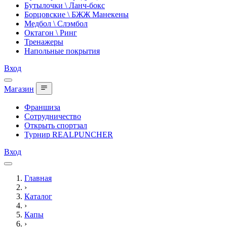
Бутылочки \ Ланч-бокс
Борцовские \ БЖЖ Манекены
Медбол \ Слэмбол
Октагон \ Ринг
Тренажеры
Напольные покрытия
Вход
Магазин
Франшиза
Сотрудничество
Открыть спортзал
Турнир REALPUNCHER
Вход
Главная
›
Каталог
›
Капы
›