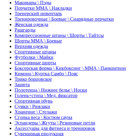
Макивары \ Пэды
Перчатки ММА \ Накладки
Тренерский инвентарь
Тренировочные \ Боевые \ Снарядные перчатки
Женская одежда
Рашгарды
Компрессионные штаны \ Шорты \ Тайтсы
Шорты ММА \ Боевые
Верхняя одежда
Спортивные штаны
Футболки \ Майки
Спортивные шорты
Боксерская форма \ Кикбоксинг \ ММА \ Панкратион
Кимоно \ Куртка Самбо \ Пояс
Трико борцовское
Защита
Полотенца \ Нижнее белье \ Носки
Голень+стопа \ Мед. фиксатор
Спортивная обувь
Сумки \ Рюкзаки
Хранение \ Стелажи
Сгонка веса \ Костюм сауна
Эспандеры \ Жгуты \ Резиновые петли
Аксессуары для фитнеса и тренировок
Сувенирная продукция