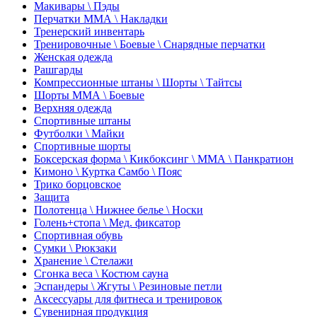
Макивары \ Пэды
Перчатки ММА \ Накладки
Тренерский инвентарь
Тренировочные \ Боевые \ Снарядные перчатки
Женская одежда
Рашгарды
Компрессионные штаны \ Шорты \ Тайтсы
Шорты ММА \ Боевые
Верхняя одежда
Спортивные штаны
Футболки \ Майки
Спортивные шорты
Боксерская форма \ Кикбоксинг \ ММА \ Панкратион
Кимоно \ Куртка Самбо \ Пояс
Трико борцовское
Защита
Полотенца \ Нижнее белье \ Носки
Голень+стопа \ Мед. фиксатор
Спортивная обувь
Сумки \ Рюкзаки
Хранение \ Стелажи
Сгонка веса \ Костюм сауна
Эспандеры \ Жгуты \ Резиновые петли
Аксессуары для фитнеса и тренировок
Сувенирная продукция