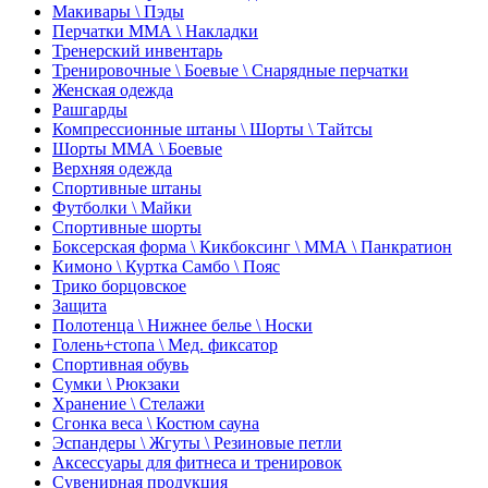
Макивары \ Пэды
Перчатки ММА \ Накладки
Тренерский инвентарь
Тренировочные \ Боевые \ Снарядные перчатки
Женская одежда
Рашгарды
Компрессионные штаны \ Шорты \ Тайтсы
Шорты ММА \ Боевые
Верхняя одежда
Спортивные штаны
Футболки \ Майки
Спортивные шорты
Боксерская форма \ Кикбоксинг \ ММА \ Панкратион
Кимоно \ Куртка Самбо \ Пояс
Трико борцовское
Защита
Полотенца \ Нижнее белье \ Носки
Голень+стопа \ Мед. фиксатор
Спортивная обувь
Сумки \ Рюкзаки
Хранение \ Стелажи
Сгонка веса \ Костюм сауна
Эспандеры \ Жгуты \ Резиновые петли
Аксессуары для фитнеса и тренировок
Сувенирная продукция