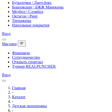
Бутылочки \ Ланч-бокс
Борцовские \ БЖЖ Манекены
Медбол \ Слэмбол
Октагон \ Ринг
Тренажеры
Напольные покрытия
Вход
Магазин
Франшиза
Сотрудничество
Открыть спортзал
Турнир REALPUNCHER
Вход
Главная
›
Каталог
›
Детская экипировка
›