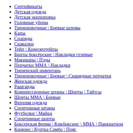
Сертификаты
Детская одежда
Детская экипировка
Головные уборы
Тренировочные \ Боевые шлемы
Капы
Снаряды
Скакалки
Тейп \ Кинозеотейпы
Бинты боксёрские \ Накладки гелевые
Макивары \ Пэды
Перчатки ММА \ Накладки
Тренерский инвентарь
Тренировочные \ Боевые \ Снарядные перчатки
Женская одежда
Рашгарды
Компрессионные штаны \ Шорты \ Тайтсы
Шорты ММА \ Боевые
Верхняя одежда
Спортивные штаны
Футболки \ Майки
Спортивные шорты
Боксерская форма \ Кикбоксинг \ ММА \ Панкратион
Кимоно \ Куртка Самбо \ Пояс