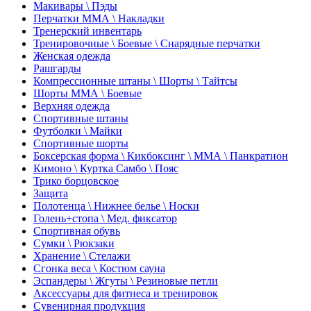
Макивары \ Пэды
Перчатки ММА \ Накладки
Тренерский инвентарь
Тренировочные \ Боевые \ Снарядные перчатки
Женская одежда
Рашгарды
Компрессионные штаны \ Шорты \ Тайтсы
Шорты ММА \ Боевые
Верхняя одежда
Спортивные штаны
Футболки \ Майки
Спортивные шорты
Боксерская форма \ Кикбоксинг \ ММА \ Панкратион
Кимоно \ Куртка Самбо \ Пояс
Трико борцовское
Защита
Полотенца \ Нижнее белье \ Носки
Голень+стопа \ Мед. фиксатор
Спортивная обувь
Сумки \ Рюкзаки
Хранение \ Стелажи
Сгонка веса \ Костюм сауна
Эспандеры \ Жгуты \ Резиновые петли
Аксессуары для фитнеса и тренировок
Сувенирная продукция