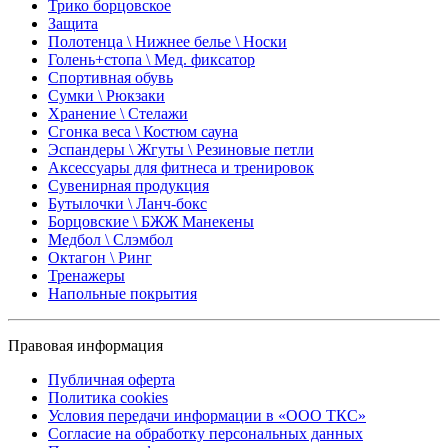
Трико борцовское
Защита
Полотенца \ Нижнее белье \ Носки
Голень+стопа \ Мед. фиксатор
Спортивная обувь
Сумки \ Рюкзаки
Хранение \ Стелажи
Сгонка веса \ Костюм сауна
Эспандеры \ Жгуты \ Резиновые петли
Аксессуары для фитнеса и тренировок
Сувенирная продукция
Бутылочки \ Ланч-бокс
Борцовские \ БЖЖ Манекены
Медбол \ Слэмбол
Октагон \ Ринг
Тренажеры
Напольные покрытия
Правовая информация
Публичная оферта
Политика cookies
Условия передачи информации в «ООО ТКС»
Согласие на обработку персональных данных