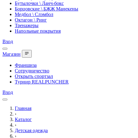
Бутылочки \ Ланч-бокс
Борцовские \ БЖЖ Манекены
Медбол \ Слэмбол
Октагон \ Ринг
Тренажеры
Напольные покрытия
Вход
Магазин
Франшиза
Сотрудничество
Открыть спортзал
Турнир REALPUNCHER
Вход
Главная
›
Каталог
›
Детская одежда
›