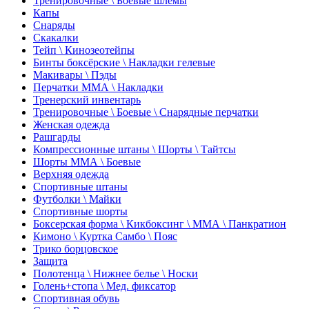
Тренировочные \ Боевые шлемы
Капы
Снаряды
Скакалки
Тейп \ Кинозеотейпы
Бинты боксёрские \ Накладки гелевые
Макивары \ Пэды
Перчатки ММА \ Накладки
Тренерский инвентарь
Тренировочные \ Боевые \ Снарядные перчатки
Женская одежда
Рашгарды
Компрессионные штаны \ Шорты \ Тайтсы
Шорты ММА \ Боевые
Верхняя одежда
Спортивные штаны
Футболки \ Майки
Спортивные шорты
Боксерская форма \ Кикбоксинг \ ММА \ Панкратион
Кимоно \ Куртка Самбо \ Пояс
Трико борцовское
Защита
Полотенца \ Нижнее белье \ Носки
Голень+стопа \ Мед. фиксатор
Спортивная обувь