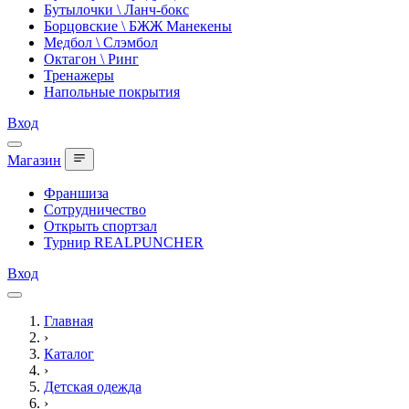
Бутылочки \ Ланч-бокс
Борцовские \ БЖЖ Манекены
Медбол \ Слэмбол
Октагон \ Ринг
Тренажеры
Напольные покрытия
Вход
Магазин
Франшиза
Сотрудничество
Открыть спортзал
Турнир REALPUNCHER
Вход
Главная
›
Каталог
›
Детская одежда
›