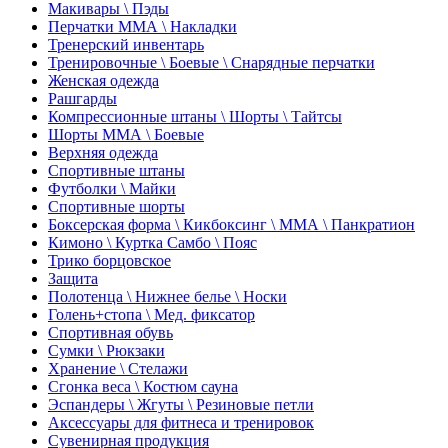
Макивары \ Пэды
Перчатки ММА \ Накладки
Тренерский инвентарь
Тренировочные \ Боевые \ Снарядные перчатки
Женская одежда
Рашгарды
Компрессионные штаны \ Шорты \ Тайтсы
Шорты ММА \ Боевые
Верхняя одежда
Спортивные штаны
Футболки \ Майки
Спортивные шорты
Боксерская форма \ Кикбоксинг \ ММА \ Панкратион
Кимоно \ Куртка Самбо \ Пояс
Трико борцовское
Защита
Полотенца \ Нижнее белье \ Носки
Голень+стопа \ Мед. фиксатор
Спортивная обувь
Сумки \ Рюкзаки
Хранение \ Стелажи
Сгонка веса \ Костюм сауна
Эспандеры \ Жгуты \ Резиновые петли
Аксессуары для фитнеса и тренировок
Сувенирная продукция