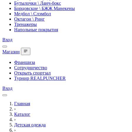
Бутылочки \ Ланч-бокс
Борцовские \ БЖЖ Манекены
Медбол \ Слэмбол
Октагон \ Ринг
Тренажеры
Напольные покрытия
Вход
Магазин
Франшиза
Сотрудничество
Открыть спортзал
Турнир REALPUNCHER
Вход
Главная
›
Каталог
›
Детская одежда
›