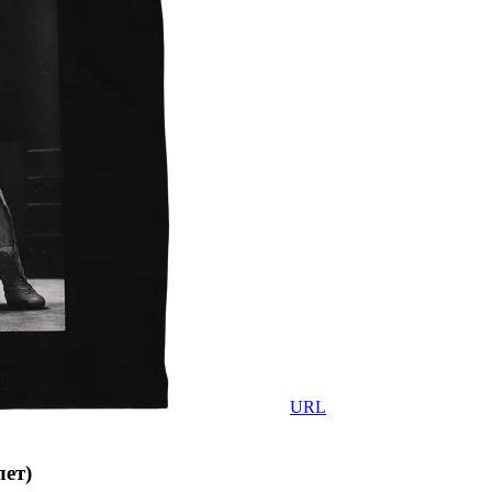
URL
лет)