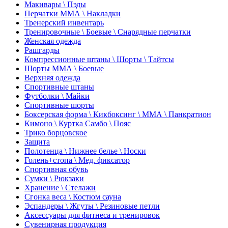
Макивары \ Пэды
Перчатки ММА \ Накладки
Тренерский инвентарь
Тренировочные \ Боевые \ Снарядные перчатки
Женская одежда
Рашгарды
Компрессионные штаны \ Шорты \ Тайтсы
Шорты ММА \ Боевые
Верхняя одежда
Спортивные штаны
Футболки \ Майки
Спортивные шорты
Боксерская форма \ Кикбоксинг \ ММА \ Панкратион
Кимоно \ Куртка Самбо \ Пояс
Трико борцовское
Защита
Полотенца \ Нижнее белье \ Носки
Голень+стопа \ Мед. фиксатор
Спортивная обувь
Сумки \ Рюкзаки
Хранение \ Стелажи
Сгонка веса \ Костюм сауна
Эспандеры \ Жгуты \ Резиновые петли
Аксессуары для фитнеса и тренировок
Сувенирная продукция