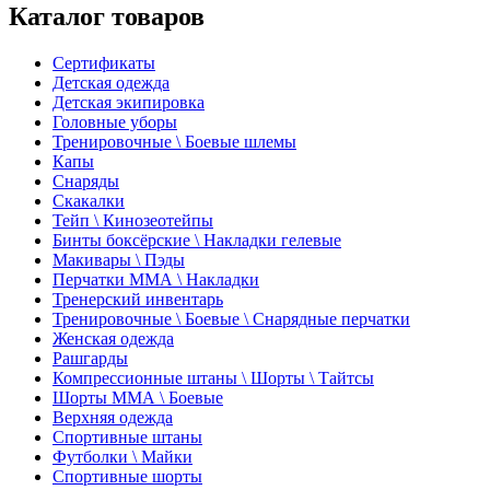
Каталог товаров
Сертификаты
Детская одежда
Детская экипировка
Головные уборы
Тренировочные \ Боевые шлемы
Капы
Снаряды
Скакалки
Тейп \ Кинозеотейпы
Бинты боксёрские \ Накладки гелевые
Макивары \ Пэды
Перчатки ММА \ Накладки
Тренерский инвентарь
Тренировочные \ Боевые \ Снарядные перчатки
Женская одежда
Рашгарды
Компрессионные штаны \ Шорты \ Тайтсы
Шорты ММА \ Боевые
Верхняя одежда
Спортивные штаны
Футболки \ Майки
Спортивные шорты