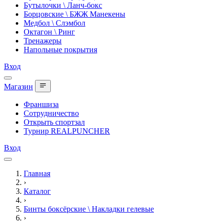
Бутылочки \ Ланч-бокс
Борцовские \ БЖЖ Манекены
Медбол \ Слэмбол
Октагон \ Ринг
Тренажеры
Напольные покрытия
Вход
Магазин
Франшиза
Сотрудничество
Открыть спортзал
Турнир REALPUNCHER
Вход
Главная
›
Каталог
›
Бинты боксёрские \ Накладки гелевые
›