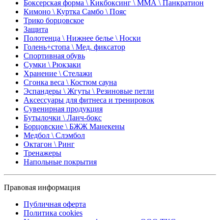
Боксерская форма \ Кикбоксинг \ ММА \ Панкратион
Кимоно \ Куртка Самбо \ Пояс
Трико борцовское
Защита
Полотенца \ Нижнее белье \ Носки
Голень+стопа \ Мед. фиксатор
Спортивная обувь
Сумки \ Рюкзаки
Хранение \ Стелажи
Сгонка веса \ Костюм сауна
Эспандеры \ Жгуты \ Резиновые петли
Аксессуары для фитнеса и тренировок
Сувенирная продукция
Бутылочки \ Ланч-бокс
Борцовские \ БЖЖ Манекены
Медбол \ Слэмбол
Октагон \ Ринг
Тренажеры
Напольные покрытия
Правовая информация
Публичная оферта
Политика cookies