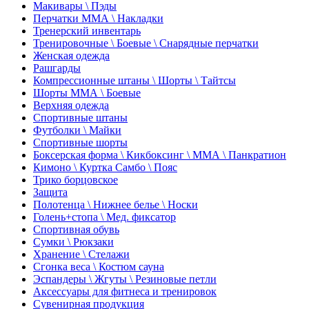
Макивары \ Пэды
Перчатки ММА \ Накладки
Тренерский инвентарь
Тренировочные \ Боевые \ Снарядные перчатки
Женская одежда
Рашгарды
Компрессионные штаны \ Шорты \ Тайтсы
Шорты ММА \ Боевые
Верхняя одежда
Спортивные штаны
Футболки \ Майки
Спортивные шорты
Боксерская форма \ Кикбоксинг \ ММА \ Панкратион
Кимоно \ Куртка Самбо \ Пояс
Трико борцовское
Защита
Полотенца \ Нижнее белье \ Носки
Голень+стопа \ Мед. фиксатор
Спортивная обувь
Сумки \ Рюкзаки
Хранение \ Стелажи
Сгонка веса \ Костюм сауна
Эспандеры \ Жгуты \ Резиновые петли
Аксессуары для фитнеса и тренировок
Сувенирная продукция