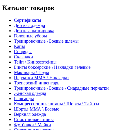
Каталог товаров
Сертификаты
Детская одежда
Детская экипировка
Головные уборы
Тренировочные \ Боевые шлемы
Капы
Снаряды
Скакалки
Тейп \ Кинозеотейпы
Бинты боксёрские \ Накладки гелевые
Макивары \ Пэды
Перчатки ММА \ Накладки
Тренерский инвентарь
Тренировочные \ Боевые \ Снарядные перчатки
Женская одежда
Рашгарды
Компрессионные штаны \ Шорты \ Тайтсы
Шорты ММА \ Боевые
Верхняя одежда
Спортивные штаны
Футболки \ Майки
Спортивные шорты