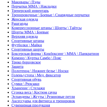
Макивары \ Пэды
Перчатки ММА \ Накладки
Тренерский инвентарь
Тренировочные \ Боевые \ Снарядные перчатки
Женская одежда
Рашгарды
Компрессионные штаны \ Шорты \ Тайтсы
Шорты ММА \ Боевые
Верхняя одежда
Спортивные штаны
Футболки \ Майки
Спортивные шорты
Боксерская форма \ Кикбоксинг \ ММА \ Панкратион
Кимоно \ Куртка Самбо \ Пояс
Трико борцовское
Защита
Полотенца \ Нижнее белье \ Носки
Голень+стопа \ Мед. фиксатор
Спортивная обувь
Сумки \ Рюкзаки
Хранение \ Стелажи
Сгонка веса \ Костюм сауна
Эспандеры \ Жгуты \ Резиновые петли
Аксессуары для фитнеса и тренировок
Сувенирная продукция