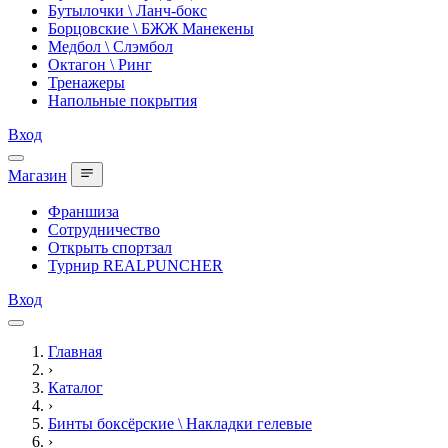
Бутылочки \ Ланч-бокс
Борцовские \ БЖЖ Манекены
Медбол \ Слэмбол
Октагон \ Ринг
Тренажеры
Напольные покрытия
Вход
Магазин
Франшиза
Сотрудничество
Открыть спортзал
Турнир REALPUNCHER
Вход
Главная
›
Каталог
›
Бинты боксёрские \ Накладки гелевые
›