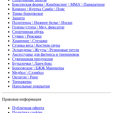
Боксерская форма \ Кикбоксинг \ ММА \ Панкратион
Кимоно \ Куртка Самбо \ Пояс
Трико борцовское
Защита
Полотенца \ Нижнее белье \ Носки
Голень+стопа \ Мед. фиксатор
Спортивная обувь
Сумки \ Рюкзаки
Хранение \ Стелажи
Сгонка веса \ Костюм сауна
Эспандеры \ Жгуты \ Резиновые петли
Аксессуары для фитнеса и тренировок
Сувенирная продукция
Бутылочки \ Ланч-бокс
Борцовские \ БЖЖ Манекены
Медбол \ Слэмбол
Октагон \ Ринг
Тренажеры
Напольные покрытия
Правовая информация
Публичная оферта
Политика cookies