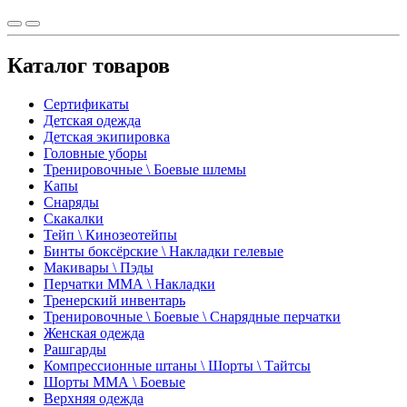
Каталог товаров
Сертификаты
Детская одежда
Детская экипировка
Головные уборы
Тренировочные \ Боевые шлемы
Капы
Снаряды
Скакалки
Тейп \ Кинозеотейпы
Бинты боксёрские \ Накладки гелевые
Макивары \ Пэды
Перчатки ММА \ Накладки
Тренерский инвентарь
Тренировочные \ Боевые \ Снарядные перчатки
Женская одежда
Рашгарды
Компрессионные штаны \ Шорты \ Тайтсы
Шорты ММА \ Боевые
Верхняя одежда