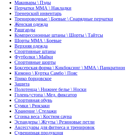
Макивары \ Пэды
Перчатки ММА \ Накладки
Тренерский инвентарь
Тренировочные \ Боевые \ Снарядные перчатки
Женская одежда
Рашгарды
Компрессионные штаны \ Шорты \ Тайтсы
Шорты ММА \ Боевые
Верхняя одежда
Спортивные штаны
Футболки \ Майки
Спортивные шорты
Боксерская форма \ Кикбоксинг \ ММА \ Панкратион
Кимоно \ Куртка Самбо \ Пояс
Трико борцовское
Защита
Полотенца \ Нижнее белье \ Носки
Голень+стопа \ Мед. фиксатор
Спортивная обувь
Сумки \ Рюкзаки
Хранение \ Стелажи
Сгонка веса \ Костюм сауна
Эспандеры \ Жгуты \ Резиновые петли
Аксессуары для фитнеса и тренировок
Сувенирная продукция