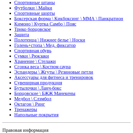
Спортивные штаны
Футболки \ Майки
Спортивные шорты
Боксерская форма \ Кикбоксинг \ ММА \ Панкратион
Кимоно \ Куртка Самбо \ Пояс
Трико борцовское
Защита
Полотенца \ Нижнее белье \ Носки
Голень+стопа \ Мед. фиксатор
Спортивная обувь
Сумки \ Рюкзаки
Хранение \ Стелажи
Сгонка веса \ Костюм сауна
Эспандеры \ Жгуты \ Резиновые петли
Аксессуары для фитнеса и тренировок
Сувенирная продукция
Бутылочки \ Ланч-бокс
Борцовские \ БЖЖ Манекены
Медбол \ Слэмбол
Октагон \ Ринг
Тренажеры
Напольные покрытия
Правовая информация