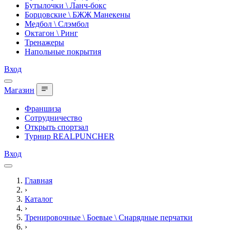
Бутылочки \ Ланч-бокс
Борцовские \ БЖЖ Манекены
Медбол \ Слэмбол
Октагон \ Ринг
Тренажеры
Напольные покрытия
Вход
Магазин
Франшиза
Сотрудничество
Открыть спортзал
Турнир REALPUNCHER
Вход
Главная
›
Каталог
›
Тренировочные \ Боевые \ Снарядные перчатки
›