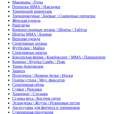
Макивары \ Пэды
Перчатки ММА \ Накладки
Тренерский инвентарь
Тренировочные \ Боевые \ Снарядные перчатки
Женская одежда
Рашгарды
Компрессионные штаны \ Шорты \ Тайтсы
Шорты ММА \ Боевые
Верхняя одежда
Спортивные штаны
Футболки \ Майки
Спортивные шорты
Боксерская форма \ Кикбоксинг \ ММА \ Панкратион
Кимоно \ Куртка Самбо \ Пояс
Трико борцовское
Защита
Полотенца \ Нижнее белье \ Носки
Голень+стопа \ Мед. фиксатор
Спортивная обувь
Сумки \ Рюкзаки
Хранение \ Стелажи
Сгонка веса \ Костюм сауна
Эспандеры \ Жгуты \ Резиновые петли
Аксессуары для фитнеса и тренировок
Сувенирная продукция