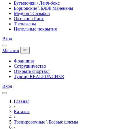
Бутылочки \ Ланч-бокс
Борцовские \ БЖЖ Манекены
Медбол \ Слэмбол
Октагон \ Ринг
Тренажеры
Напольные покрытия
Вход
Магазин
Франшиза
Сотрудничество
Открыть спортзал
Турнир REALPUNCHER
Вход
Главная
›
Каталог
›
Тренировочные \ Боевые шлемы
›