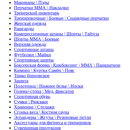
Макивары \ Пэды
Перчатки ММА \ Накладки
Тренерский инвентарь
Тренировочные \ Боевые \ Снарядные перчатки
Женская одежда
Рашгарды
Компрессионные штаны \ Шорты \ Тайтсы
Шорты ММА \ Боевые
Верхняя одежда
Спортивные штаны
Футболки \ Майки
Спортивные шорты
Боксерская форма \ Кикбоксинг \ ММА \ Панкратион
Кимоно \ Куртка Самбо \ Пояс
Трико борцовское
Защита
Полотенца \ Нижнее белье \ Носки
Голень+стопа \ Мед. фиксатор
Спортивная обувь
Сумки \ Рюкзаки
Хранение \ Стелажи
Сгонка веса \ Костюм сауна
Эспандеры \ Жгуты \ Резиновые петли
Аксессуары для фитнеса и тренировок
Сувенирная продукция