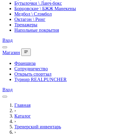
Бутылочки \ Ланч-бокс
Борцовские \ БЖЖ Манекены
Медбол \ Слэмбол
Октагон \ Ринг
Тренажеры
Напольные покрытия
Вход
Магазин
Франшиза
Сотрудничество
Открыть спортзал
Турнир REALPUNCHER
Вход
Главная
›
Каталог
›
Тренерский инвентарь
›