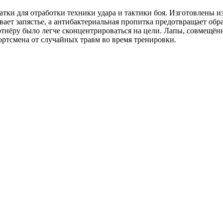
атки для отработки техники удара и тактики боя. Изготовлены 
ет запястье, а антибактериальная пропитка предотвращает обра
тнёру было легче сконцентрироваться на цели. Лапы, совмещённ
ортсмена от случайных травм во время тренировки.